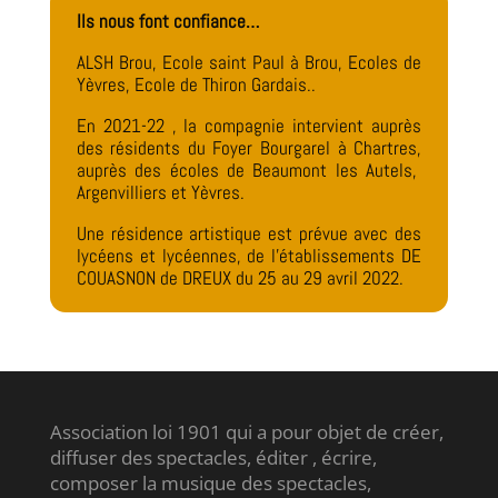
Ils nous font confiance…
ALSH Brou, Ecole saint Paul à Brou, Ecoles de
Yèvres, Ecole de Thiron Gardais..
En 2021-22 , la compagnie intervient auprès
des résidents du Foyer Bourgarel à Chartres,
auprès des écoles de Beaumont les Autels,
Argenvilliers et Yèvres.
Une résidence artistique est prévue avec des
lycéens et lycéennes, de l’établissements DE
COUASNON de DREUX du 25 au 29 avril 2022.
Association loi 1901 qui a pour objet de créer,
diffuser des spectacles, éditer , écrire,
composer la musique des spectacles,